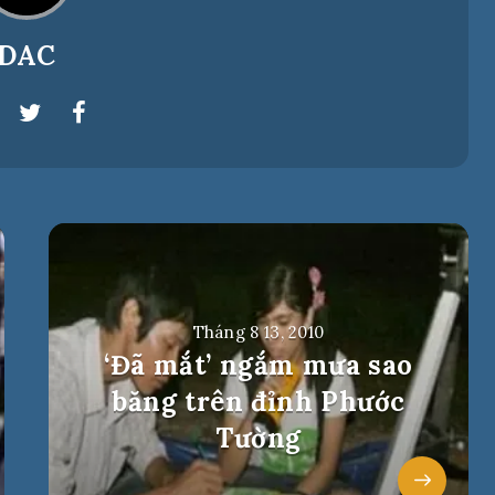
DAC
Tháng 8 13, 2010
‘Đã mắt’ ngắm mưa sao
băng trên đỉnh Phước
Tường