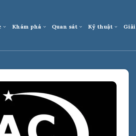
c
Khám phá
Quan sát
Kỹ thuật
Giải