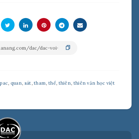
pac
,
quan
,
sát
,
tham
,
thể
,
thiên
,
thiên văn học việt