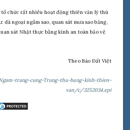
à tổ chức rất nhiều hoạt động thiên văn lý thú
ư: dã ngoại ngắm sao, quan sát mưa sao băng,
 quan sát Nhật thực bằng kính an toàn bảo vệ
Theo Báo Đất Việt
gam-trang-cung-Trung-thu-bang-kinh-thien-
van/c/3252034.epi