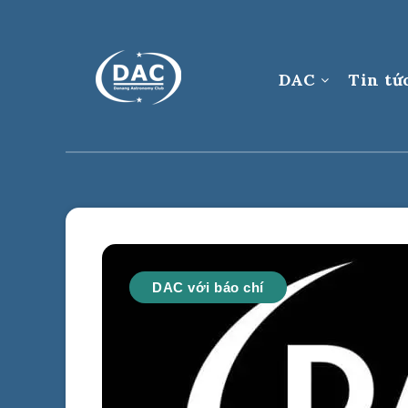
DAC
Tin tứ
DAC với báo chí