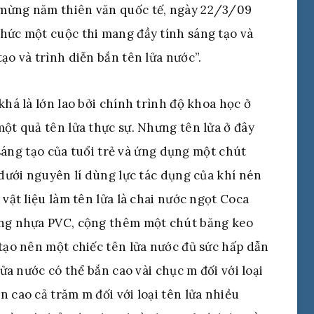
 mừng năm thiên văn quốc tế, ngày 22/3/09
hức một cuộc thi mang đầy tính sáng tạo và
ạo và trình diễn bắn tên lửa nước”.
khá là lớn lao bởi chính trình độ khoa học ở
một quả tên lửa thực sự. Nhưng tên lửa ở đây
h sáng tạo của tuổi trẻ và ứng dụng một chút
 dưới nguyên lí dùng lực tác dụng của khí nén
 vật liệu làm tên lửa là chai nước ngọt Coca
ống nhựa PVC, cộng thêm một chút băng keo
 tạo nên một chiếc tên lửa nước đủ sức hấp dẫn
lửa nước có thể bắn cao vài chục m đối với loại
 cao cả trăm m đối với loại tên lửa nhiều