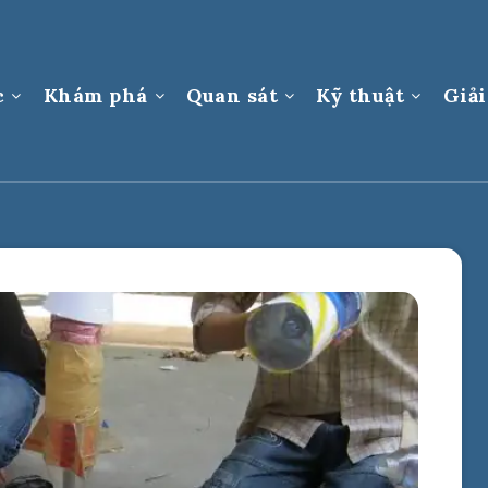
c
Khám phá
Quan sát
Kỹ thuật
Giải