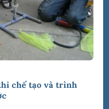
hi chế tạo và trình
ớc