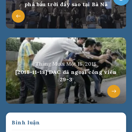
phá bầu trời đầy sao tại Bà Nà
Tháng Mười Một 18, 2018
[2018-11-18] DAC dã ngoại công viên
29-3
Bình luận