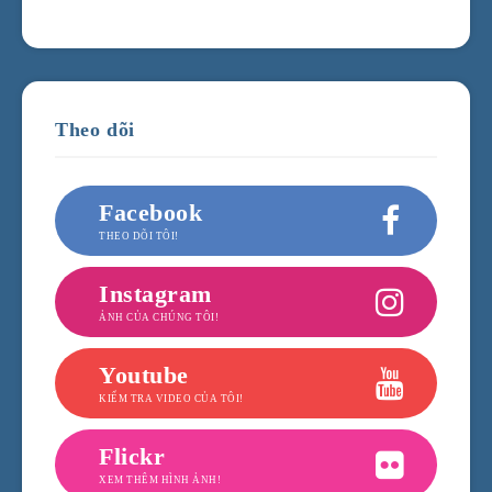
Theo dõi
Facebook
THEO DÕI TÔI!
Instagram
ẢNH CỦA CHÚNG TÔI!
Youtube
KIỂM TRA VIDEO CỦA TÔI!
Flickr
XEM THÊM HÌNH ẢNH!