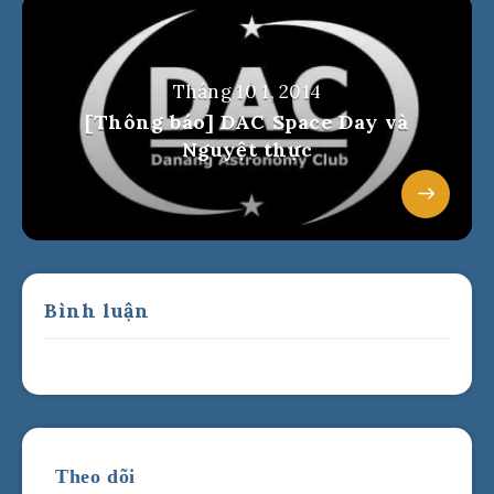
Tháng 10 1, 2014
[Thông báo] DAC Space Day và
Nguyệt thực
Bình luận
Theo dõi