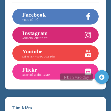
Facebook
THEO DÕI TÔI!
Instagram
ẢNH CỦA CHÚNG TÔI!
Youtube
KIỂM TRA VIDEO CỦA TÔI!
Flickr
XEM THÊM HÌNH ẢNH!
Tìm kiếm