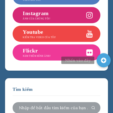
Instagram
ẢNH CỦA CHÚNG TÔI!
Youtube
KIỂM TRA VIDEO CỦA TÔI!
Flickr
XEM THÊM HÌNH ẢNH!
Tìm kiếm