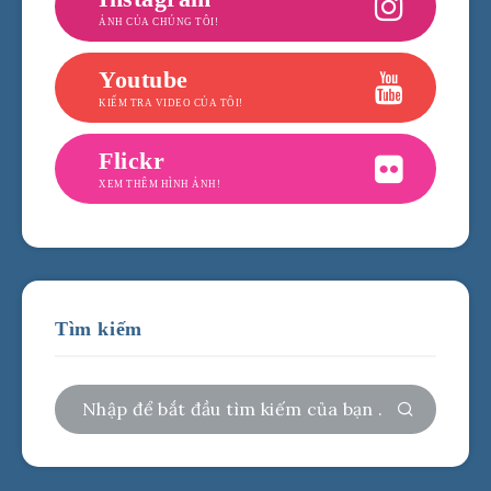
ẢNH CỦA CHÚNG TÔI!
Youtube
KIỂM TRA VIDEO CỦA TÔI!
Flickr
XEM THÊM HÌNH ẢNH!
Tìm kiếm