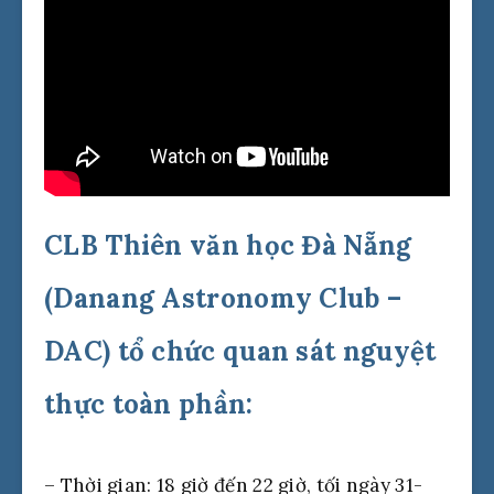
CLB Thiên văn học Đà Nẵng
(Danang Astronomy Club –
DAC) tổ chức quan sát nguyệt
thực toàn phần:
– Thời gian: 18 giờ đến 22 giờ, tối ngày 31-