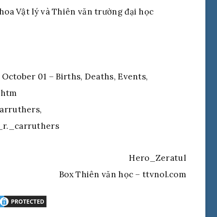
hoa Vật lý và Thiên văn trường đại học
. October 01 – Births, Deaths, Events,
.htm
arruthers,
_r._carruthers
Hero_Zeratul
Box Thiên văn học – ttvnol.com