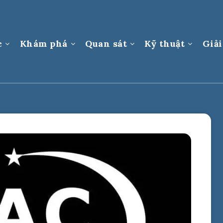
c
Khám phá
Quan sát
Kỹ thuật
Giải