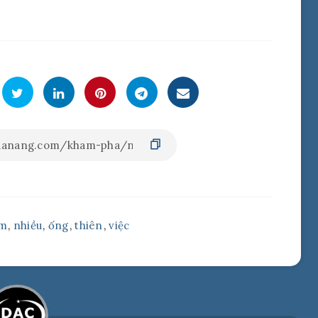
m
,
nhiều
,
ống
,
thiên
,
việc