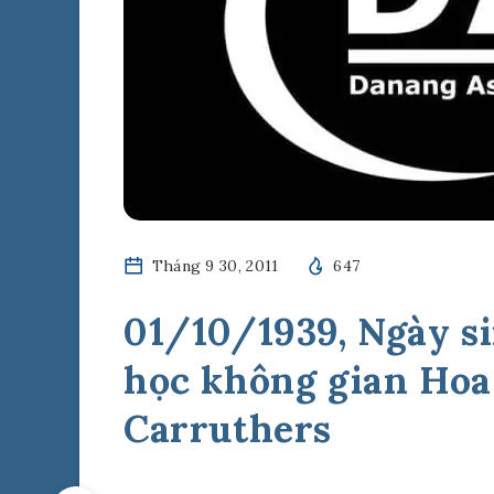
Tháng 9 30, 2011
647
01/10/1939, Ngày si
học không gian Hoa
Carruthers