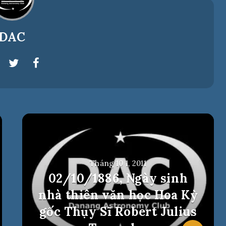
DAC
Tháng 10 1, 2011
02/10/1886, Ngày sinh
nhà thiên văn học Hoa Kỳ
gốc Thụy Sĩ Robert Julius