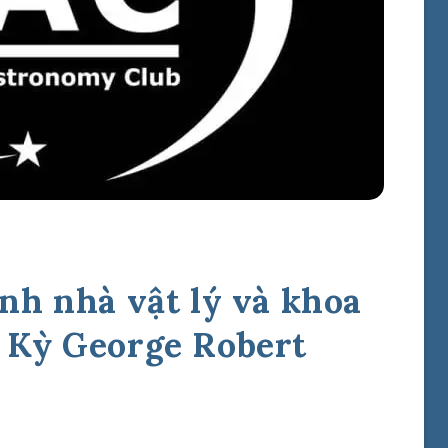
nh nhà vật lý và khoa
 Kỳ George Robert