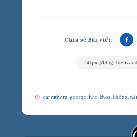
Chia sẻ Bài viết:
carruthers
,
george
,
học
,
khoa
,
không
,
nă