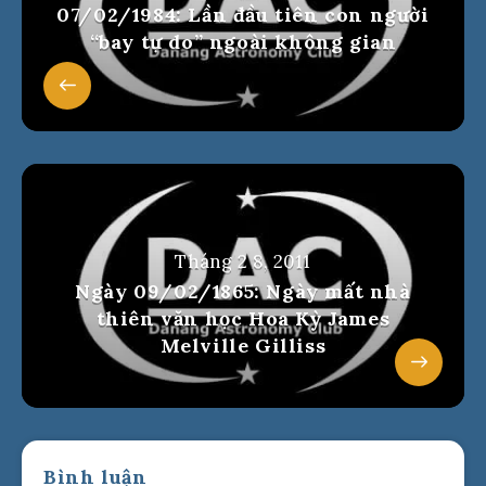
07/02/1984: Lần đầu tiên con người
“bay tự do” ngoài không gian
Tháng 2 8, 2011
Ngày 09/02/1865: Ngày mất nhà
thiên văn học Hoa Kỳ James
Melville Gilliss
Bình luận