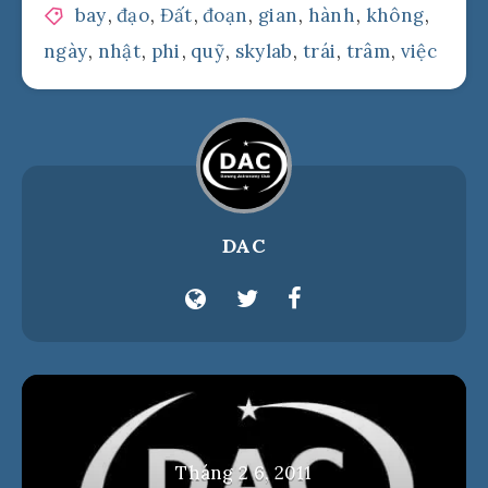
bay
,
đạo
,
Đất
,
đoạn
,
gian
,
hành
,
không
,
ngày
,
nhật
,
phi
,
quỹ
,
skylab
,
trái
,
trâm
,
việc
DAC
Tháng 2 6, 2011