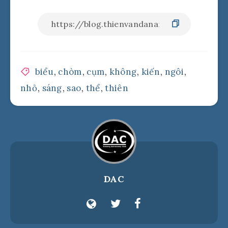
biểu
,
chòm
,
cụm
,
không
,
kiến
,
ngôi
,
nhỏ
,
sáng
,
sao
,
thể
,
thiên
DAC