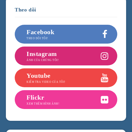
Theo dõi
Facebook
THEO DÕI TÔI!
Instagram
ẢNH CỦA CHÚNG TÔI!
Youtube
KIỂM TRA VIDEO CỦA TÔI!
Flickr
XEM THÊM HÌNH ẢNH!