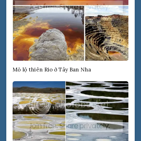
Mỏ lộ thiên Rio ở Tây Ban Nha