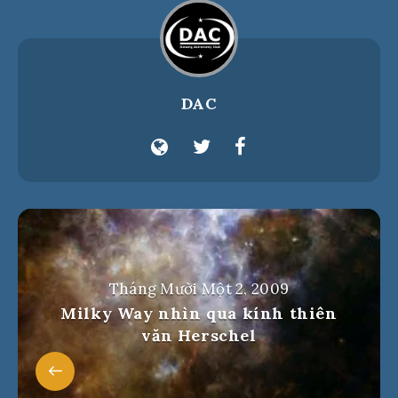
DAC
Tháng Mười Một 2, 2009
Milky Way nhìn qua kính thiên
văn Herschel