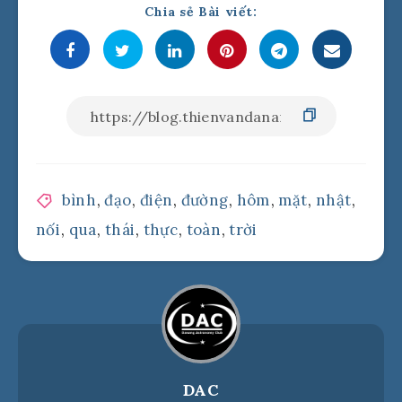
Chia sẻ Bài viết:
bình
,
đạo
,
điện
,
đường
,
hôm
,
mặt
,
nhật
,
nối
,
qua
,
thái
,
thực
,
toàn
,
trời
DAC