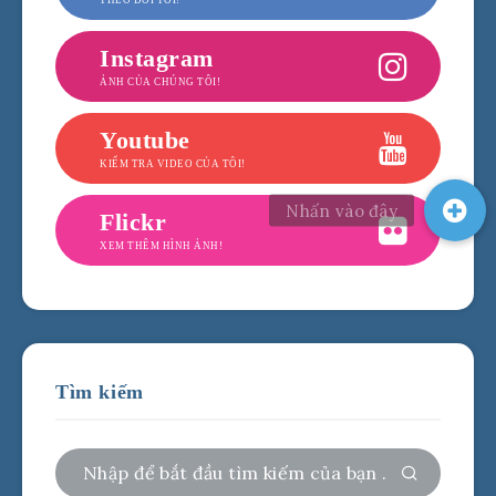
Instagram
ẢNH CỦA CHÚNG TÔI!
Youtube
KIỂM TRA VIDEO CỦA TÔI!
Flickr
XEM THÊM HÌNH ẢNH!
Tìm kiếm