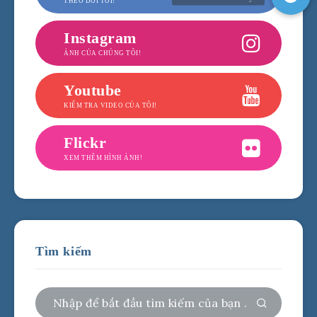
THEO DÕI TÔI!
Instagram
ẢNH CỦA CHÚNG TÔI!
Youtube
KIỂM TRA VIDEO CỦA TÔI!
Flickr
XEM THÊM HÌNH ẢNH!
Tìm kiếm