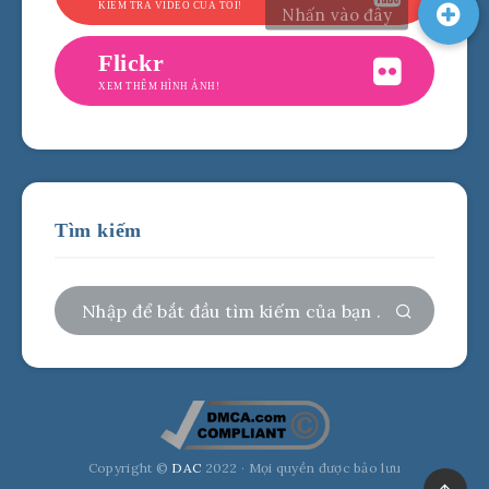
KIỂM TRA VIDEO CỦA TÔI!
Flickr
XEM THÊM HÌNH ẢNH!
Tìm kiếm
Copyright ©
DAC
2022 · Mọi quyền được bảo lưu