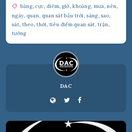
băng
,
cực
,
diêm
,
giờ
,
khoảng
,
mưa
,
nên
,
ngày
,
quan
,
quan sát bầu trời
,
sáng
,
sao
,
sát
,
theo
,
thời
,
tiêu điểm quan sát
,
trận
,
tưởng
DAC