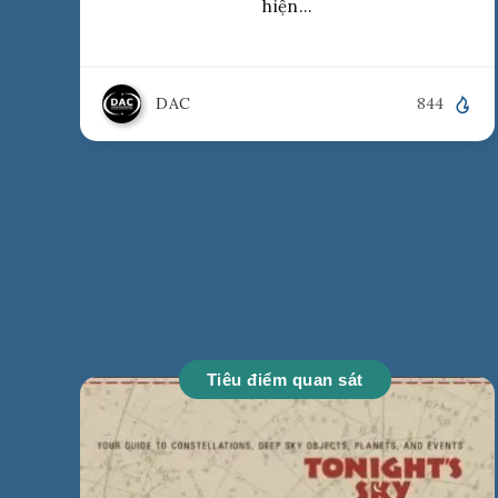
hiện…
DAC
844
Tiêu điểm quan sát