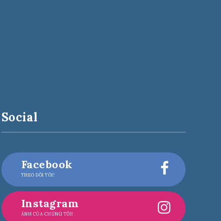
Social
Facebook
THEO DÕI TÔI!
Instagram
ẢNH CỦA CHÚNG TÔI!