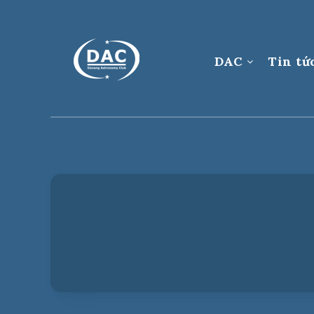
DAC
Tin tứ