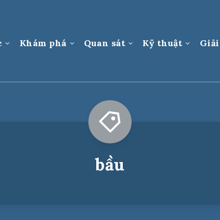
c
Khám phá
Quan sát
Kỹ thuật
Giải
bầu