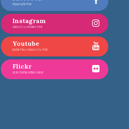
THEO DÕI TÔI!
Instagram
ẢNH CỦA CHÚNG TÔI!
Youtube
KIỂM TRA VIDEO CỦA TÔI!
Flickr
XEM THÊM HÌNH ẢNH!