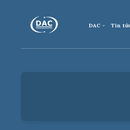
DAC
Tin tứ