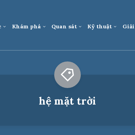
c
Khám phá
Quan sát
Kỹ thuật
Giải
hệ mặt trời