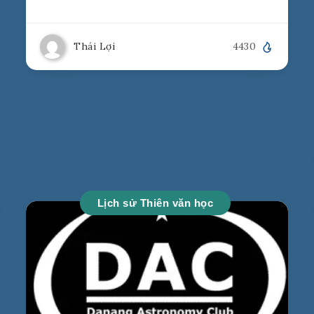
Thái Lợi
4430
Lịch sử Thiên văn học