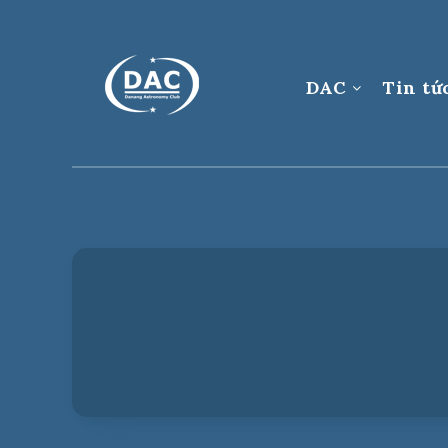
DAC
Tin tứ