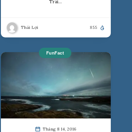
Trái…
Thái Lợi
855
FunFact
Tháng 8 14, 2016