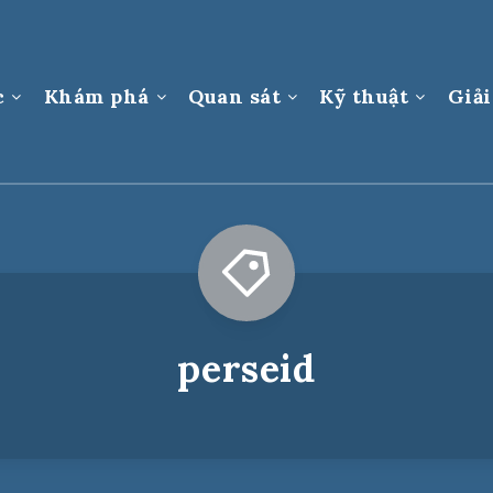
c
Khám phá
Quan sát
Kỹ thuật
Giải
perseid