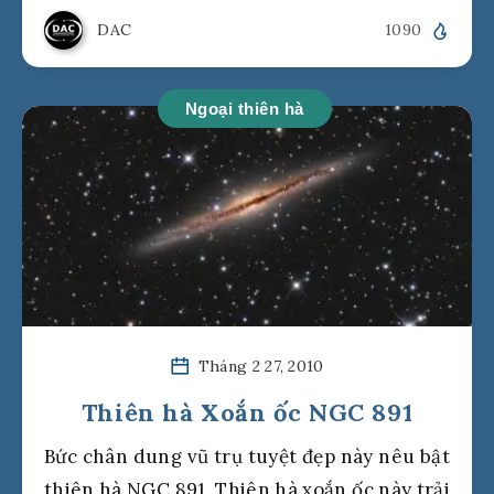
DAC
1090
Ngoại thiên hà
Tháng 2 27, 2010
Thiên hà Xoắn ốc NGC 891
Bức chân dung vũ trụ tuyệt đẹp này nêu bật
thiên hà NGC 891. Thiên hà xoắn ốc này trải