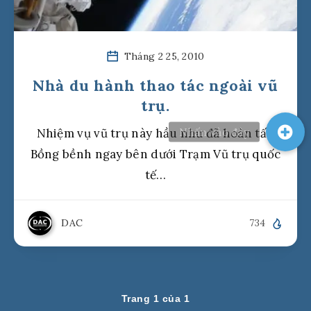
Tháng 2 25, 2010
Nhà du hành thao tác ngoài vũ
trụ.
Nhiệm vụ vũ trụ này hầu như đã hoàn tất.
Bồng bềnh ngay bên dưới Trạm Vũ trụ quốc
tế…
DAC
734
Trang 1 của 1