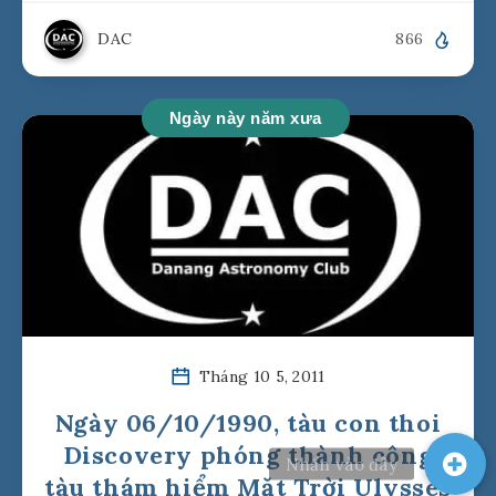
DAC
866
Ngày này năm xưa
Tháng 10 5, 2011
Ngày 06/10/1990, tàu con thoi
Discovery phóng thành công
tàu thám hiểm Mặt Trời Ulysses