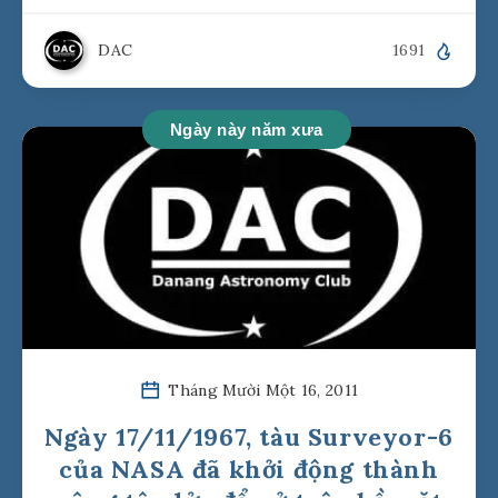
DAC
1691
Ngày này năm xưa
Tháng Mười Một 16, 2011
Ngày 17/11/1967, tàu Surveyor-6
của NASA đã khởi động thành