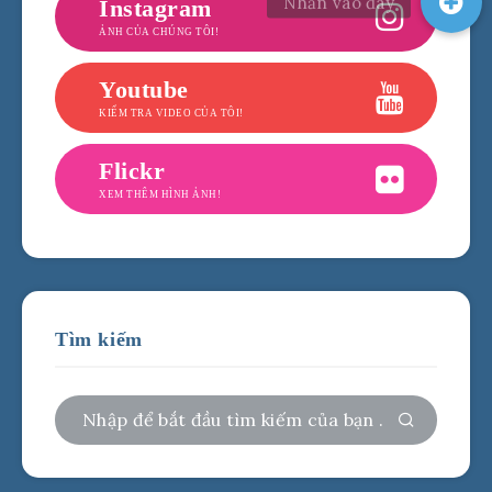
Instagram
ẢNH CỦA CHÚNG TÔI!
Youtube
KIỂM TRA VIDEO CỦA TÔI!
Flickr
XEM THÊM HÌNH ẢNH!
Tìm kiếm