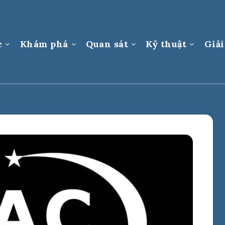
c
Khám phá
Quan sát
Kỹ thuật
Giải