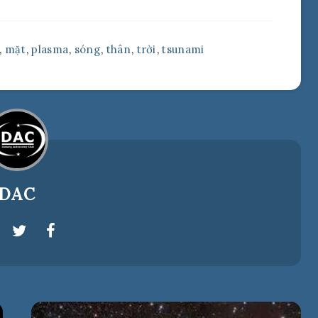
,
mặt
,
plasma
,
sóng
,
thân
,
trời
,
tsunami
DAC