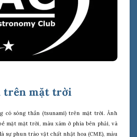
 trên mặt trời
g có sóng thần (tsunami) trên mặt trời. Ảnh
ề mặt mặt trời, màu xám ở phía bên phải, và
à sự phun trào vật chất nhật hoa (CME), màu