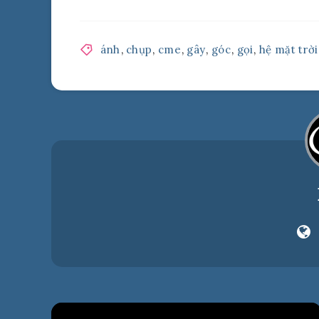
ánh
,
chụp
,
cme
,
gây
,
góc
,
gọi
,
hệ mặt trời