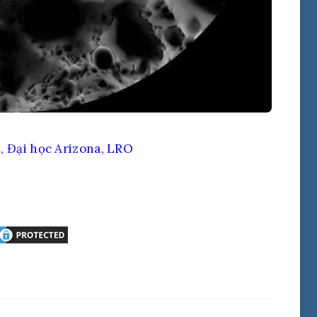
, Đại học Arizona, LRO