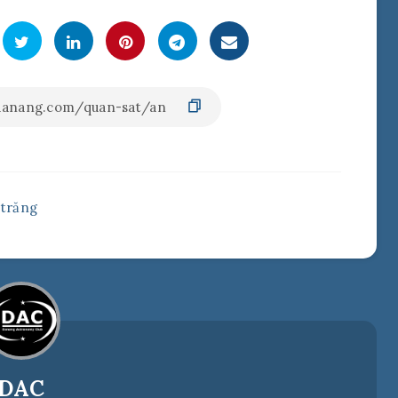
,
trăng
DAC