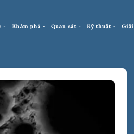
c
Khám phá
Quan sát
Kỹ thuật
Giải