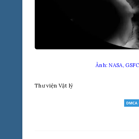
Ảnh: NASA, GSFC
Thư viện Vật lý