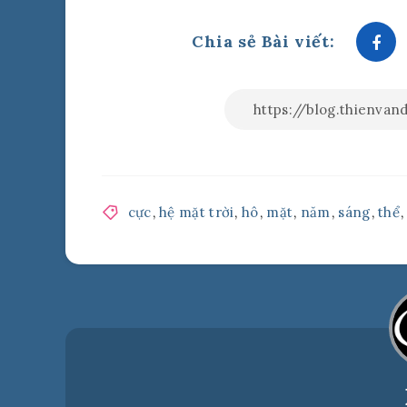
Chia sẻ Bài viết:
cực
,
hệ mặt trời
,
hô
,
mặt
,
năm
,
sáng
,
thể