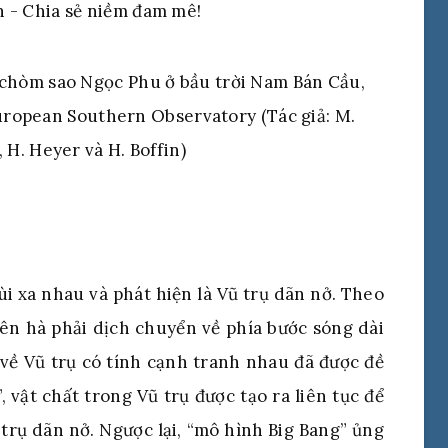
 chòm sao Ngọc Phu ở bầu trời Nam Bán Cầu,
uropean Southern Observatory (Tác giả: M.
, H. Heyer và H. Boffin)
ùi xa nhau và phát hiện là Vũ trụ dãn nở. Theo
iên hà phải dịch chuyển về phía bước sóng dài
 về Vũ trụ có tính cạnh tranh nhau đã được đề
 vật chất trong Vũ trụ được tạo ra liên tục để
 trụ dãn nở. Ngược lại, “mô hình Big Bang” ủng