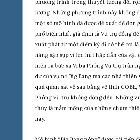
phương trình trong thuyết tương đối rộn
lượng. Những phương trình này không đượ
một số mô hình đã được đề xuất để đơn
phổ biến nhất giả định là Vũ trụ đồng đ
xuất phát từ một điểm kỳ dị có thể coi l
năng sập sụp vì lực hút hấp dẫn của vật 
hiện ra bức xạ Vi ba Phông Vũ trụ tràn n
dư của vụ nổ Big Bang mà các nhà thiên
quả quan sát về sau bằng vệ tinh COBE
Phông Vũ trụ không đồng đểu. Những vù
thủy là mầm mống của những chùm thiên
nay.
Mô hình “Big Bang nóng” được cải tiến để