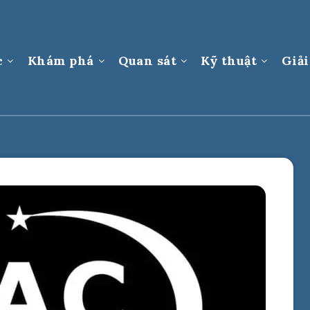
c
Khám phá
Quan sát
Kỹ thuật
Giải