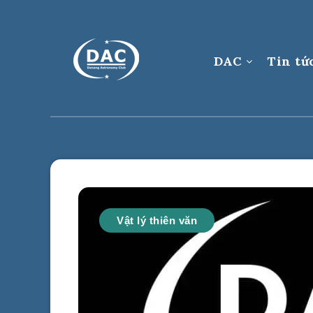
DAC
Tin tứ
Vật lý thiên văn