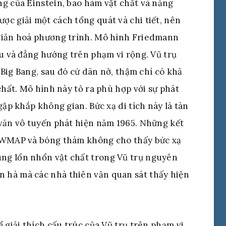
g của Einstein, bao hàm vật chất và năng
c giải một cách tổng quát và chi tiết, nên
 giản hoá phương trình. Mô hình Friedmann
ều và đẳng hướng trên phạm vi rộng. Vũ trụ
à Big Bang, sau đó cứ dãn nở, thậm chí có khả
chất. Mô hình này tỏ ra phù hợp với sự phát
gập khắp không gian. Bức xạ di tích này là tàn
 văn vô tuyến phát hiện năm 1965. Những kết
, WMAP và bóng thám không cho thấy bức xạ
ng lổn nhổn vật chất trong Vũ trụ nguyên
 hà mà các nhà thiên văn quan sát thấy hiện
 giải thích cấu trúc của Vũ trụ trên phạm vi