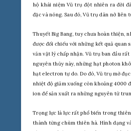
hộ khái niệm Vũ trụ đột nhiên ra đời đ
đặc và nóng. Sau đó, Vũ trụ dãn nở liên 
Thuyết Big Bang, tuy chưa hoàn thiện, n
được đối chiếu với những kết quả quan s
văn vật lý chấp nhận. Vũ trụ ban đầu rấ
nguyên thủy này, những hạt photon khôn
hạt electron tự do. Do đó, Vũ trụ mờ đụ
nhiệt độ giảm xuống còn khoảng 4000 độ 
ion để sản xuất ra những nguyên tử trun
Trọng lực là lực rất phổ biến trong thiê
thành từng chùm thiên hà. Hình dạng và 