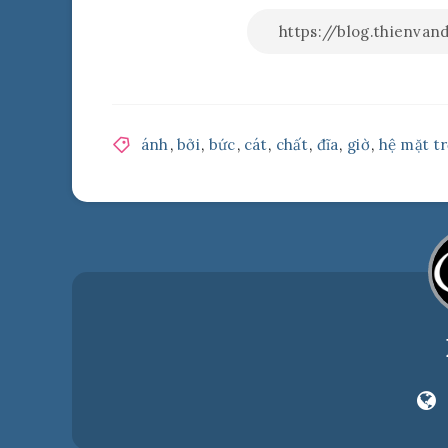
ánh
,
bởi
,
bức
,
cát
,
chất
,
đĩa
,
giờ
,
hệ mặt tr