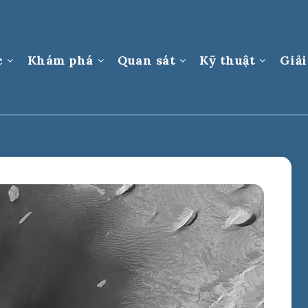
c
Khám phá
Quan sát
Kỹ thuật
Giải