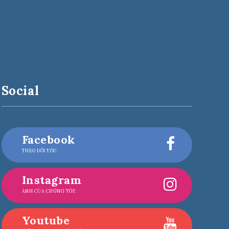
Social
Facebook
THEO DÕI TÔI!
Instagram
ẢNH CỦA CHÚNG TÔI!
Youtube