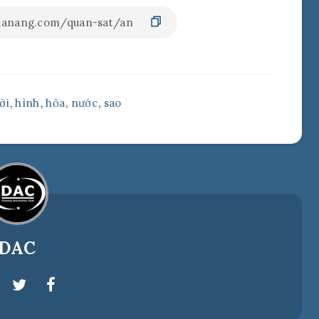
ời
,
hình
,
hỏa
,
nước
,
sao
DAC