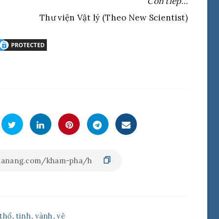
Còn tiếp…
Thư viện Vật lý (Theo New Scientist)
thổ
,
tinh
,
vành
,
vệ