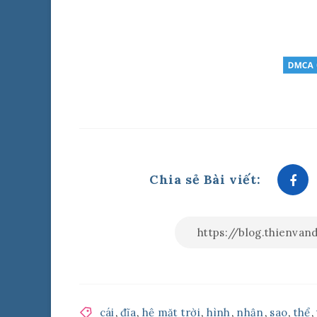
Chia sẻ Bài viết:
cái
,
đĩa
,
hệ mặt trời
,
hình
,
nhận
,
sao
,
thể
,