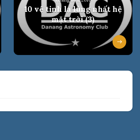
10 vệ tinh lạ lùng nhất hệ
mặt trời (3)