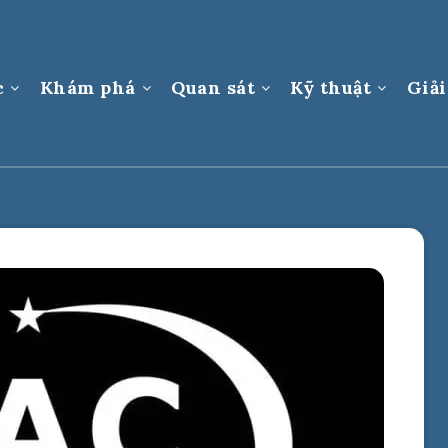
c
Khám phá
Quan sát
Kỹ thuật
Giải