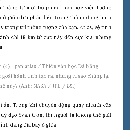
iện thẳng từ một bộ phim khoa học viễn tưởng
ên ở giữa đưa phần bên trong thành dáng hình
 trong trí tưởng tượng của bạn. Atlas, vệ tinh
kính chỉ 18 km từ cực này đến cực kia, nhưng
m.
oài hành tinh tạo ra, nhưng vì sao chúng lại
hế này? (Ảnh: NASA / JPL / SSI)
 bí ẩn. Trong khi chuyển động quay nhanh của
uỹ đạo ôvan trơn, thì người ta không thể giải
ình dạng đĩa bay ở giữa.