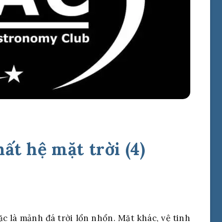
hất hệ mặt trời (4)
ặc là mảnh đá trời lổn nhổn. Mặt khác, vệ tinh