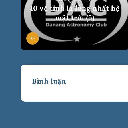
10 vệ tinh lạ lùng nhất hệ
mặt trời (5)
Bình luận