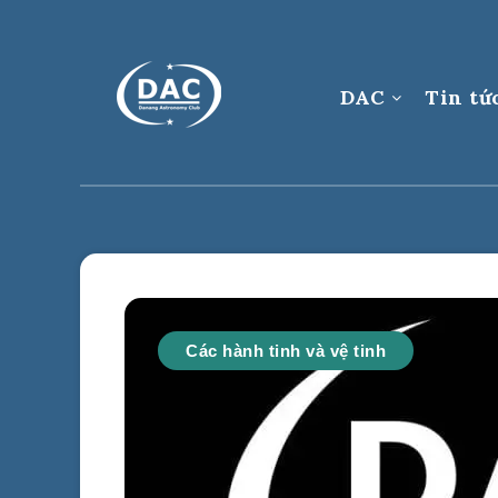
DAC
Tin tứ
Các hành tinh và vệ tinh